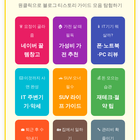
원클릭으로 블로그·티스토리·가이드 모음 탐험하기
🧚 요정이 골라
🏠 가전 살 때
📱 IT기기 뭐
줌
필독
살까?
네이버 꿀
가성비 가
폰·노트북
템창고
전 추천
·PC 리뷰
⌨️ 이것까지 사
🚗 SUV 오너
💰 돈 모으는
면 완성
필수
습관
IT 주변기
SUV 라이
재테크·절
기·악세
프 가이드
약 팁
💼 퇴근 후 수
🏡 집에서 일하
🔧 관리비 확
익내기
기
줄이기