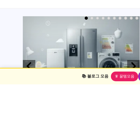
📚 블로그 모음
🧚 꿀템모음
생활용품
Uncategorized
2024
2025년 전기요금 절약 가전 TOP 7 – 소비
전력 낮고 성능 좋은 추천 제품
p 8을 추천합
@keyframes neon-glow { 0% { text-shadow: 0 0 5px #fff, 0 0
주는 미니 건
10px #fff, 0 0 ...