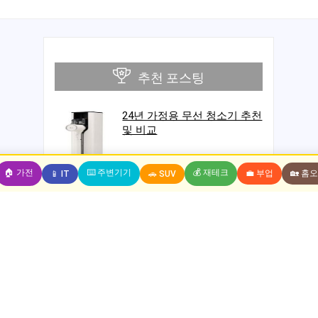
추천 포스팅
24년 가정용 무선 청소기 추천
및 비교
🏠 가전
⌨️ 주변기기
💰 재테크
💼 부업
🏡 홈
📱 IT
🚗 SUV
전자기기
플레이스테이션5(PS5), 우리
가 알아야 할 모든 정보
외장하드 추천 2025년 인기 순위 TOP 10 –
2025 
속도·용량·가성비 전격 분석
선부터 
2025 음질 좋은 이어폰 추천
외장하드 추천 ; 노트북이나 PC에서 저장 공간이 부족해지면 데
이어폰 추천 
TOP 10 – 무선부터 유선까지
이터를 어떻게든 확보해야 하는 경우가 많습니다. 특히 비디오, 사
점들에 대해 
완벽 분석
진, 음악 등 대용량 멀티미디어 ...
가를 받은 이어