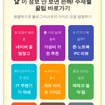
🏆 이 정보 안 보면 손해! 주제별
꿀팁 바로가기
원클릭으로 블로그·티스토리·가이드 모음 탐험하기
🧚 요정이 골라
🏠 가전 살 때
📱 IT기기 뭐
줌
필독
살까?
네이버 꿀
가성비 가
폰·노트북
템창고
전 추천
·PC 리뷰
⌨️ 이것까지 사
🚗 SUV 오너
💰 돈 모으는
면 완성
필수
습관
IT 주변기
SUV 라이
재테크·절
기·악세
프 가이드
약 팁