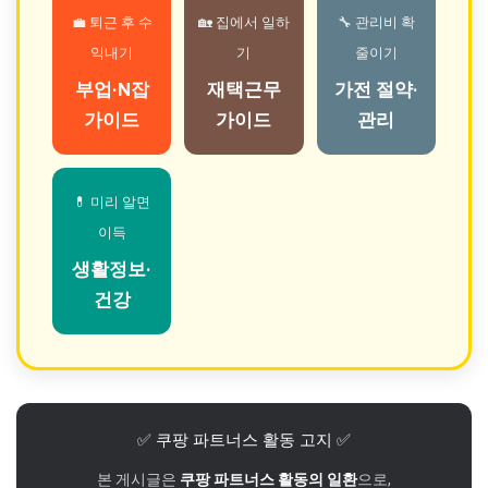
💼 퇴근 후 수
🏡 집에서 일하
🔧 관리비 확
익내기
기
줄이기
부업·N잡
재택근무
가전 절약·
가이드
가이드
관리
💊 미리 알면
이득
생활정보·
건강
✅ 쿠팡 파트너스 활동 고지 ✅
본 게시글은
쿠팡 파트너스 활동의 일환
으로,