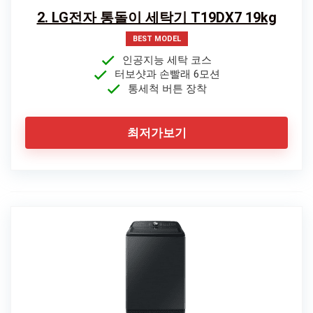
2. LG전자 통돌이 세탁기 T19DX7 19kg
BEST MODEL
인공지능 세탁 코스
터보샷과 손빨래 6모션
통세척 버튼 장착
최저가보기